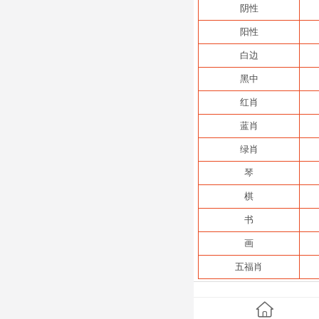
阴性
阳性
白边
黑中
红肖
蓝肖
绿肖
琴
棋
书
画
五福肖