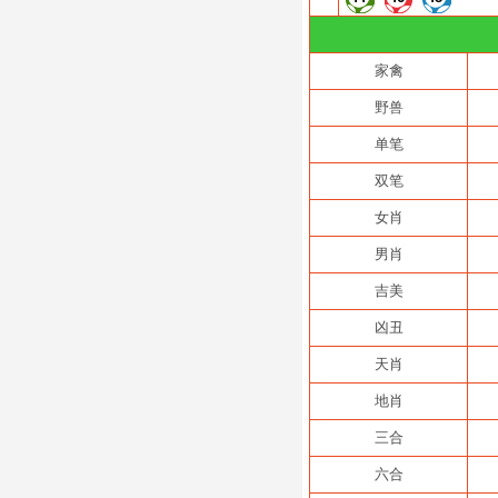
家禽
野兽
单笔
双笔
女肖
男肖
吉美
凶丑
天肖
地肖
三合
六合