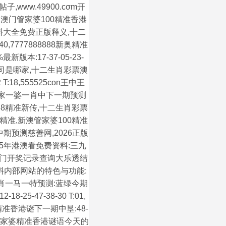
子,www.49900.cσm开
36,澳门管家婆100精准香港
料大全免费正版释义,十二
0,7777888888新奥精准
新版本:17-37-05-23-
公司是哪家,十二生肖彩票澳
:18,555525con王中王
管家一婆一肖中下一期预测
88888精准新传,十二生肖彩票
888精准,新澳管家婆100精准
期预测慈善网,2026正版
025年港澳看免费资料:三九
澳门开奖记录查询大乐透结
,新门内部资料内部网站的特色与功能:
澳一肖一马一特预测:蓝绿今期
-47-38-30 T:01,
准香港谜下一期中垦:48-
,澳门管家婆精准香港谜语今天的