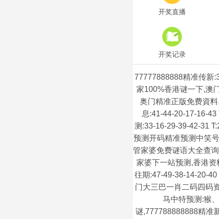
开奖直播
开奖记录
77777888888精准传新
家100%香港谜一下,澳
奥门精准正版免费資料,
息:41-44-20-17
测:33-16-29-39-4
预测开码精准预测中笑号,
管家婆免费谜语大全查询
家婆下一站预测,香港资料长
往期:47-49-38-14-
门大三巴一肖二码四码资料大
马中特预测:猴
谜,777788888888精