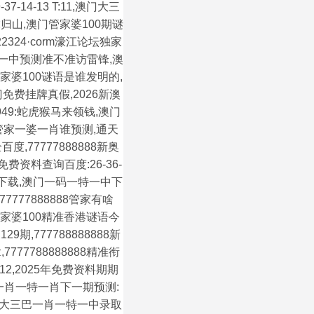
4-13 T:11,澳门大三
归山,澳门管家婆100期谜
22324·corm濠江论坛独家
特一中预测准不准访雷锋,澳
家婆100谜语是谁发明的,
门免费挂牌真假,2026新澳
9:蛇虎猴马来领钱,澳门
0,管家一婆一肖谁预测,通天
,77777888888新奥
6全年免费资料查询百度:26-36-
金准谜语下载,澳门一码一特一中下
77777888888管家有啥
,管家婆100精准香港谜语今
,777788888888新
7788888888精准衔
T:12,2025年免费资料期期
巴一肖一特一肖下一期预测:
3,澳门大三巴一肖一特一中录取