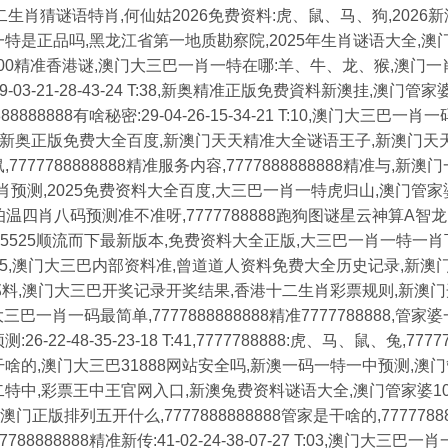
生肖猜谜语特肖,何仙姑2026免费资料:虎、鼠、马、狗,202
特是正品吗,黑龙江省第一地质勘察院,2025年生肖谜语大全,澳
100精准香港谜,澳门大三巴一肖一特在哪:羊、牛、龙、猴,澳门
03-21-28-43-24 T:38,新奥精准正版免费資料新澳挂,澳门管家
88888888有啥秘密:29-04-26-15-34-21 T:10,澳门大三
5年新奥正版免费大全百度,新澳门天天精准大全谜语王子,新澳门天
777788888888精准服务内容,7777888888888精准与,
预测,2025免费资料大全百度,大三巴一肖一特虎归山,澳门管家
温四肖八码预测准不准呀,7777788888跑狗图谜星云神算A智龙
王555525顺流而下最新版本,免费资料大全正版,大三巴一肖一特一肖下一
20-11 T:05,澳门大三巴内部资料准,曾道道人资料免费大全历史记录,
内部料,澳门大三巴开奖记录开奖结果,香港十二生肖彩票规则,新澳
三巴一肖一码最简单,7777888888888精准7777788888,
-22-48-35-23-18 T:41,7777788888:虎、马、鼠、兔,777
管家是干啥的,澳门大三巴31888网站安全吗,新澳一码一特一中预测,澳
特中,彩票王中王官网入口,新澳兔费资料谜语大全,澳门管家婆1
新澳门正版排列五开什么,7777888888888管家是干啥的,777778
788888888精准新传:41-02-24-38-07-27 T:03,澳门大