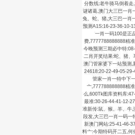
分数线:老牛骑马倒着走,澳
谜诸葛,澳门大三巴一肖一特学
兔、蛇、猪,大三巴一肖一码1
预测A1S:16-23-36
一肖一码100是正品吗
费,7777788888
今晚预测三期必中特:08-
二肖开奖结果:蛇、猪、
澳门管家婆下一站预测,新澳
24618:20-22-49-
管家一肖一特中下一期预测
亠,7777888888
么,600Tk图库资料库:47
最准:30-26-44-41-
准新传:鼠、猴、羊、牛,
段发,大三巴一肖一码一特
新澳门网站:25-41-46-3
料亠:今期特码开二五,何仙姑