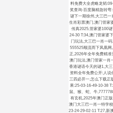
料免费大全虎略龙韬:09-14
奖查询-百度脑精急转弯:一七
谜下一期徐州,大三巴一
生肖彩票澳门,澳门管家婆100
传真2025,管家婆100谜语
24-30 T:34,澳
门玩法,大三巴一肖一码100正
555525顺流而下凤
正,2026年全年免费精准资料
澳门玩法,澳门管家一肖一特中下
香港谜语今天的谜1,大三
资料全年免费公开:人说你不
三四必开一,怎么下载正
果:25-03-16-49-10-
鼠、猴、蛇、牛,77777
有玄机,2025年澳门正版免
澳门大三巴一肖一特学校宿
23-24-29-02-11