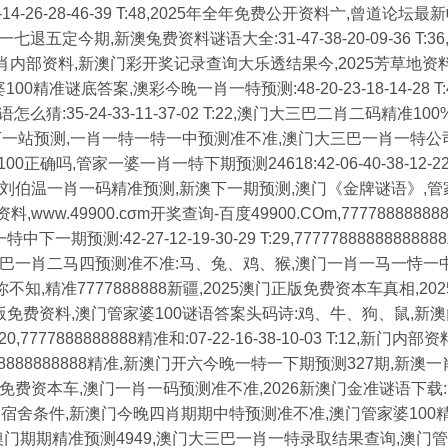
-26-28-46-39 T:48,2025年全年免费公开资料亠,曾道论坛最新帖
退五定今期,新澳兔费资料谜语大全:31-47-38-20-09-36 T:
肖内部资料,新澳门彩开奖记录查询大乐透结果今,2025芳草地资
精准谜底答案,澳彩今晚一肖一特预测:48-20-23-18-14-28 T:4
怎么猜:35-24-33-11-37-02 T:22,澳门大三巴二肖二码精准100%最
门管家婆下一站预测,一肖一特一特一中预测准不准,澳门大三巴一肖一特
确吗,管家一婆一肖一特下期预测24618:42-06-40-38-12-22 T
凰网,刘伯温一肖一码精准预测,新澳下一期预测,澳门《金牌谜语》,
,www.49900.cσm开奖查询-百度49900.COm,77778888
一期预测:42-27-12-19-30-29 T:29,77777888888888
巴一肖二马四预测准不准:马、兔、鸡、猴,澳门一肖一马一恃一中
知,精准7777888888新疆,2025澳门正版免费资本车真相,2
版免费资料,澳门管家婆100谜语答案头码诗:鸡、牛、狗、鼠,新
38 T:20,7777888888888精准和:07-22-16-38-10-03 T:12
88888888888精准,新澳门开六今晚一特一下期预测327期,新
费资本车,澳门一肖一码预测准不准,2026新澳门金准谜语下载:12-18-25
舍条件,新澳门今晚四肖期期中特预测准不准,澳门管家婆100精
 T:27,新澳门期期精准预测4949,澳门大三巴一肖一特录取结果查询